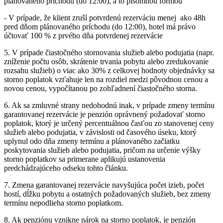
plánovaného príchodu (do 12:00), a to písomnou formou
- V prípade, že klient zruší potvrdenú rezerváciu menej ako 48h
pred dňom plánovaného príchodu (do 12:00), hotel má právo
účtovať 100 % z prvého dňa potvrdenej rezervácie
5. V prípade čiastočného stornovania služieb alebo podujatia (napr.
zníženie počtu osôb, skrátenie trvania pobytu alebo zredukovanie
rozsahu služieb) o viac ako 30% z celkovej hodnoty objednávky sa
storno poplatok vzťahuje len na rozdiel medzi pôvodnou cenou a
novou cenou, vypočítanou po zohľadnení čiastočného storna.
6. Ak sa zmluvné strany nedohodnú inak, v prípade zmeny termínu
garantovanej rezervácie je penzión oprávnený požadovať storno
poplatok, ktorý je určený percentuálnou časťou zo stanovenej ceny
služieb alebo podujatia, v závislosti od časového úseku, ktorý
uplynul odo dňa zmeny termínu a plánovaného začiatku
poskytovania služieb alebo podujatia, pričom na určenie výšky
storno poplatkov sa primerane aplikujú ustanovenia
predchádzajúceho odseku tohto článku.
7. Zmena garantovanej rezervácie navyšujúca počet izieb, počet
hostí, dĺžku pobytu a ostatných požadovaných služieb, bez zmeny
termínu nepodlieha storno poplatkom.
8. Ak penziónu vznikne nárok na storno poplatok, je penzión