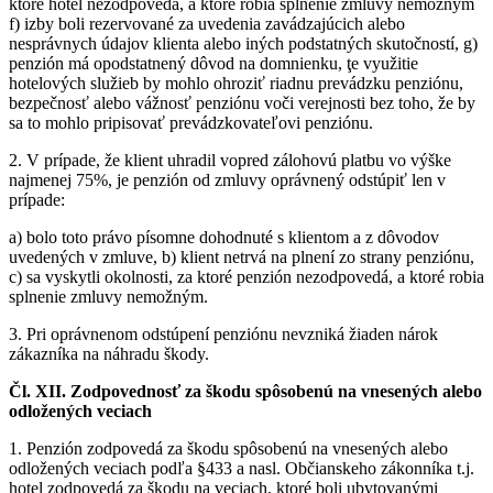
ktoré hotel nezodpovedá, a ktoré robia splnenie zmluvy nemožným
f) izby boli rezervované za uvedenia zavádzajúcich alebo
nesprávnych údajov klienta alebo iných podstatných skutočností, g)
penzión má opodstatnený dôvod na domnienku, ţe využitie
hotelových služieb by mohlo ohroziť riadnu prevádzku penziónu,
bezpečnosť alebo vážnosť penziónu voči verejnosti bez toho, že by
sa to mohlo pripisovať prevádzkovateľovi penziónu.
2. V prípade, že klient uhradil vopred zálohovú platbu vo výške
najmenej 75%, je penzión od zmluvy oprávnený odstúpiť len v
prípade:
a) bolo toto právo písomne dohodnuté s klientom a z dôvodov
uvedených v zmluve, b) klient netrvá na plnení zo strany penziónu,
c) sa vyskytli okolnosti, za ktoré penzión nezodpovedá, a ktoré robia
splnenie zmluvy nemožným.
3. Pri oprávnenom odstúpení penziónu nevzniká žiaden nárok
zákazníka na náhradu škody.
Čl. XII. Zodpovednosť za škodu spôsobenú na vnesených alebo
odložených veciach
1. Penzión zodpovedá za škodu spôsobenú na vnesených alebo
odložených veciach podľa §433 a nasl. Občianskeho zákonníka t.j.
hotel zodpovedá za škodu na veciach, ktoré boli ubytovanými