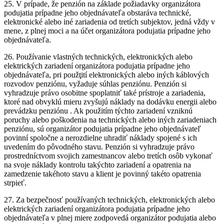
25. V prípade, že penzión na základe požiadavky organizátora
podujatia prípadne jeho objednávateľa obstaráva technické,
elektronické alebo iné zariadenia od tretích subjektov, jedná vždy v
mene, z plnej moci a na účet organizátora podujatia prípadne jeho
objednávateľa.
26. Používanie vlastných technických, elektronických alebo
elektrických zariadení organizátora podujatia prípadne jeho
objednávateľa, pri použţití elektronických alebo iných káblových
rozvodov penziónu, vyžaduje súhlas penziónu. Penzión si
vyhradzuje právo osobitne spoplatniť také prístroje a zariadenia,
ktoré nad obvyklú mieru zvyšujú náklady na dodávku energii alebo
prevádzku penziónu . Ak použitím týchto zariadení vzniknú
poruchy alebo poškodenia na technických alebo iných zariadeniach
penziónu, sú organizátor podujatia prípadne jeho objednávateľ
povinní spoločne a nerozdielne uhradiť náklady spojené s ich
uvedením do pôvodného stavu. Penzión si vyhradzuje právo
prostredníctvom svojich zamestnancov alebo tretích osôb vykonať
na svoje náklady kontrolu takýchto zariadení a opatrenia na
zamedzenie takéhoto stavu a klient je povinný takéto opatrenia
strpieť.
27. Za bezpečnosť používaných technických, elektronických alebo
elektrických zariadení organizátora podujatia prípadne jeho
objednávateľa v plnej miere zodpovedá organizátor podujatia alebo