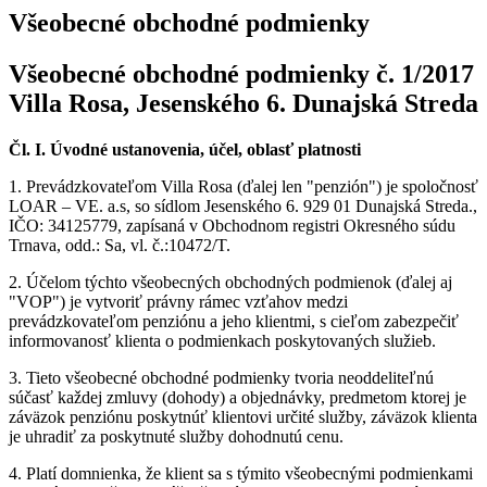
Všeobecné obchodné podmienky
Všeobecné obchodné podmienky č. 1/2017
Villa Rosa, Jesenského 6. Dunajská Streda
Čl. I. Úvodné ustanovenia, účel, oblasť platnosti
1. Prevádzkovateľom Villa Rosa (ďalej len "penzión") je spoločnosť
LOAR – VE. a.s, so sídlom Jesenského 6. 929 01 Dunajská Streda.,
IČO: 34125779, zapísaná v Obchodnom registri Okresného súdu
Trnava, odd.: Sa, vl. č.:10472/T.
2. Účelom týchto všeobecných obchodných podmienok (ďalej aj
"VOP") je vytvoriť právny rámec vzťahov medzi
prevádzkovateľom penziónu a jeho klientmi, s cieľom zabezpečiť
informovanosť klienta o podmienkach poskytovaných služieb.
3. Tieto všeobecné obchodné podmienky tvoria neoddeliteľnú
súčasť každej zmluvy (dohody) a objednávky, predmetom ktorej je
záväzok penziónu poskytnúť klientovi určité služby, záväzok klienta
je uhradiť za poskytnuté služby dohodnutú cenu.
4. Platí domnienka, že klient sa s týmito všeobecnými podmienkami