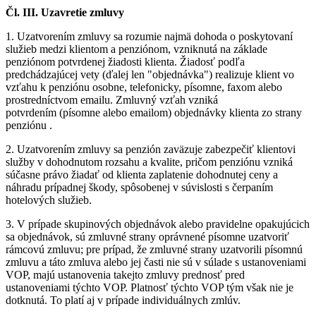
Čl. III. Uzavretie zmluvy
1. Uzatvorením zmluvy sa rozumie najmä dohoda o poskytovaní
služieb medzi klientom a penziónom, vzniknutá na základe
penziónom potvrdenej žiadosti klienta. Žiadosť podľa
predchádzajúcej vety (ďalej len "objednávka") realizuje klient vo
vzťahu k penziónu osobne, telefonicky, písomne, faxom alebo
prostredníctvom emailu. Zmluvný vzťah vzniká
potvrdením (písomne alebo emailom) objednávky klienta zo strany
penziónu .
2. Uzatvorením zmluvy sa penzión zaväzuje zabezpečiť klientovi
služby v dohodnutom rozsahu a kvalite, pričom penziónu vzniká
súčasne právo žiadať od klienta zaplatenie dohodnutej ceny a
náhradu prípadnej škody, spôsobenej v súvislosti s čerpaním
hotelových služieb.
3. V prípade skupinových objednávok alebo pravidelne opakujúcich
sa objednávok, sú zmluvné strany oprávnené písomne uzatvoriť
rámcovú zmluvu; pre prípad, že zmluvné strany uzatvorili písomnú
zmluvu a táto zmluva alebo jej časti nie sú v súlade s ustanoveniami
VOP, majú ustanovenia takejto zmluvy prednosť pred
ustanoveniami týchto VOP. Platnosť týchto VOP tým však nie je
dotknutá. To platí aj v prípade individuálnych zmlúv.