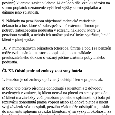
povinný klientovi zaslať v lehote 14 dní odo dňa vzniku nároku na
storno poplatok oznámenie vyčíslení výšky storno poplatku a
dátume jeho splatnosti.
9. Náklady na penziónom objednané technické zariadenie,
dekoráciu a iné, ktoré sú zabezpečované externou firmou pre
potreby zabezpečenia podujatia v rozsahu nákladov, ktoré už
penziónu vznikli, a nebolo ich možné pokryť iným využitím, hradí
klient v plnej výške.
10. V mimoriadnych prípadoch (choroba, úmrtie a pod.) sa penzión
môže vzdať nároku na storno poplatok, a to na základe
preukázateľného dôkazu o vážnej príčine zrušenia pobytu alebo
podujatia.
Čl. XI. Odstúpenie od zmluvy zo strany hotela
1. Penzión je od zmluvy oprávnený odstúpiť len v prípade, ak:
a) bolo toto právo písomne dohodnuté s klientom a z dôvodov
uvedených v zmluve, b) klient netrvá na plnení zo strany penziónu,
c) klient má záväzky voči penziónu po lehote splatnosti, d) bola pri
rezervácii dohodnutá platba vopred alebo zálohová platba a klient
svoj záväzok včas nesplnil, penzión však môže odstúpiť najneskôr
do momentu splnenia záväzku klientom, e) sa vyskytli okolnosti, za