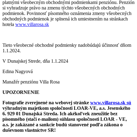
platnými všeobecným obchodnými podmienkami penziónu. Penzión
si vyhradzuje právo na zmenu týchto všeobecných obchodných
podmienok. Povinnosť písomného oznámenia zmeny všeobecných
obchodných podmienok je splnená ich umiestnením na stránkach
hotela
www.villarosa.sk
Tieto všeobecné obchodné podmienky nadobúdajú účinnosť dňom
1.1.2024.
V Dunajskej Strede, dňa 1.1.2024
Edina Nagyová
Manažér penziónu Villa Rosa
UPOZORNENIE
Fotografie zverejnené na webovej stránke
www.villarosa.sk sú
výhradným majetkom spoločnosti LOAR-VE, a.s. Jesenského
6. 929 01 Dunajská Streda. Ich akékoľvek zneužitie bez
písomného (stačí e-mailom) súhlasu spoločnosti LOAR - VE,
a.s. je zakázané a sankcie budú stanovené podľa zákona o
duševnom vlastníctve SR!