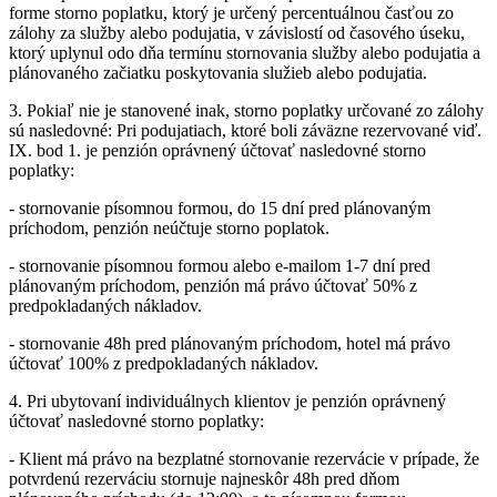
forme storno poplatku, ktorý je určený percentuálnou časťou zo
zálohy za služby alebo podujatia, v závislostí od časového úseku,
ktorý uplynul odo dňa termínu stornovania služby alebo podujatia a
plánovaného začiatku poskytovania služieb alebo podujatia.
3. Pokiaľ nie je stanovené inak, storno poplatky určované zo zálohy
sú nasledovné: Pri podujatiach, ktoré boli záväzne rezervované viď.
IX. bod 1. je penzión oprávnený účtovať nasledovné storno
poplatky:
- stornovanie písomnou formou, do 15 dní pred plánovaným
príchodom, penzión neúčtuje storno poplatok.
- stornovanie písomnou formou alebo e-mailom 1-7 dní pred
plánovaným príchodom, penzión má právo účtovať 50% z
predpokladaných nákladov.
- stornovanie 48h pred plánovaným príchodom, hotel má právo
účtovať 100% z predpokladaných nákladov.
4. Pri ubytovaní individuálnych klientov je penzión oprávnený
účtovať nasledovné storno poplatky:
- Klient má právo na bezplatné stornovanie rezervácie v prípade, že
potvrdenú rezerváciu stornuje najneskôr 48h pred dňom