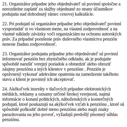
21. Organizátor prípadne jeho objednávateľ sú povinní spoločne a
nerozdielne zaplatiť za služby objednané zo strany účastníkov
podujatia nad dohodnutý rámec cenovej kalkulácie.
22. Pri podujatí sú organizátor prípadne jeho objednávateľ povinní
vysporiadať si vo vlastnom mene, na vlastnú zodpovednosť a na
vlastné náklady záväzky voči organizáciám na ochranu autorských
práv. Za prípadné porušenie práv duševného vlastníctva penzión
nenesie žiadnu zodpovednosť.
23. Organizátor podujatia prípadne jeho objednávateľ sú povinní
informovať penzión bez zbytočného odkladu, ak je podujatie
spôsobilé narušiť verejný poriadok a obmedziť alebo ohroziť
záujmy penziónu a iných klientov v penzióne . Penzión je
oprávnený vykonať adekvátne opatrenia na zamedzenie takéhoto
stavu a klient je povinný ich akceptovať.
24. Akékoľvek inzeráty v tlačových prípadne elektronických
médiách, reklamy a oznamy určené širokej verejnosti, najmä
informácie o konaní politických, náboženských a komerčných
podujatí, ktoré poukazujú na akýkoľvek vzťah k penziónu , ktoré sú
spôsobilé poškodiť dobré meno penziónu alebo majú znaky
parazitovania na jeho povesť, vyžadujú predošlý písomný súhlas
penziónu.