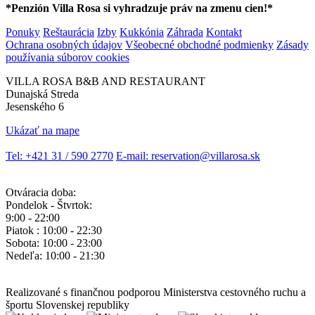
*Penzión Villa Rosa si vyhradzuje práv na zmenu cien!*
Ponuky
Reštaurácia
Izby
Kukkónia
Záhrada
Kontakt
Ochrana osobných údajov
Všeobecné obchodné podmienky
Zásady
používania súborov cookies
VILLA ROSA B&B AND RESTAURANT
Dunajská Streda
Jesenského 6
Ukázať na mape
Tel: +421 31 / 590 2770
E-mail: reservation@villarosa.sk
Otváracia doba:
Pondelok - Štvrtok:
9:00 - 22:00
Piatok : 10:00 - 22:30
Sobota: 10:00 - 23:00
Nedeľa: 10:00 - 21:30
Realizované s finančnou podporou Ministerstva cestovného ruchu a
športu Slovenskej republiky