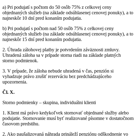
a) Pri podujatí s počtom do 50 osôb 75% z celkovej ceny
objednaných služieb (na základe odsúhlasenej cenovej ponuky), a to
najneskôr 10 dní pred konaním podujatia.
b) Pri podujatí s počtom nad 50 osôb 75% z celkovej ceny
objednaných služieb (na základe odsúhlasenej cenovej ponuky), a to
najneskôr 15 dní pred konaním podujatia.
2. Úhrada zálohovej platby je potvrdením záväznosti zmluvy.
Uhradená záloha sa v prípade storna riadi na základe platných
storno podmienok.
3. V prípade, že záloha nebude uhradená v čas, penzión si
vyhadzuje právo zrušiť rezerváciu bez predchádzajúceho
upozornenia.
Čl. X.
Storno podmienky – skupina, individuálni klienti
1. Klient má právo kedykoľvek stornovať objednané služby alebo
podujatie. Stornovanie musí byť realizované písomne v dostatočnom
časovom predstihu.
2. Ako paušalizovaná náhrada prináleží penziónu odškodnenie vo