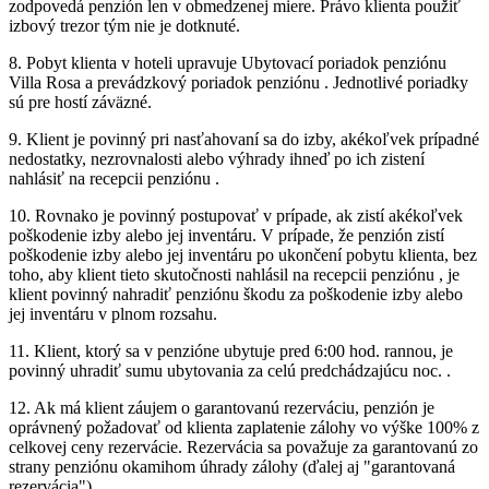
zodpovedá penzión len v obmedzenej miere. Právo klienta použiť
izbový trezor tým nie je dotknuté.
8. Pobyt klienta v hoteli upravuje Ubytovací poriadok penziónu
Villa Rosa a prevádzkový poriadok penziónu . Jednotlivé poriadky
sú pre hostí záväzné.
9. Klient je povinný pri nasťahovaní sa do izby, akékoľvek prípadné
nedostatky, nezrovnalosti alebo výhrady ihneď po ich zistení
nahlásiť na recepcii penziónu .
10. Rovnako je povinný postupovať v prípade, ak zistí akékoľvek
poškodenie izby alebo jej inventáru. V prípade, že penzión zistí
poškodenie izby alebo jej inventáru po ukončení pobytu klienta, bez
toho, aby klient tieto skutočnosti nahlásil na recepcii penziónu , je
klient povinný nahradiť penziónu škodu za poškodenie izby alebo
jej inventáru v plnom rozsahu.
11. Klient, ktorý sa v penzióne ubytuje pred 6:00 hod. rannou, je
povinný uhradiť sumu ubytovania za celú predchádzajúcu noc. .
12. Ak má klient záujem o garantovanú rezerváciu, penzión je
oprávnený požadovať od klienta zaplatenie zálohy vo výške 100% z
celkovej ceny rezervácie. Rezervácia sa považuje za garantovanú zo
strany penziónu okamihom úhrady zálohy (ďalej aj "garantovaná
rezervácia").