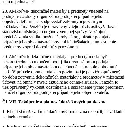
jeho objednávateľ.
28. Akékoľvek dekoračné materiály a predmety vnesené na
podujatie zo strany organizátora podujatia prípadne jeho
objednávateľa musia zodpovedať zákonným požiarnym
požiadavkám. Penzión je oprávnený v tejto súvislosti vyžadovať
stanovisko príslušných orgánov verejnej správy. V záujme
predchádzania vzniku možnej škody sú organizátor podujatia
prípadne jeho objednávateľ povinní ich inštaláciu a umiestnenie
predmetov vopred dohodnúť s penziónom.
29. Akékoľvek dekoračné materiály a predmety musia byť
bezprostredne po ukončení podujatia organizátorom podujatia
prípadne jeho objednávateľom odstránené, ak nebolo dohodnuté
inak. V prípade opomenutia tejto povinnosti je penzión oprávnený
po dobu zotrvania dekoračných materiálov a predmetov v miestnosti
účtovať nájomné v mysle aktuálneho cenníka služieb. Penzión je
tiež oprávnený vykonať odstránenie a uskladnenie týchto predmetov
na účet organizátora podujatia prípadne jeho objednávateľa.
Čl. VII. Zakúpenie a platnosť darčekových poukazov
1. Klient si môže zakúpiť darčekový poukaz na recepcii, na základe
platného cenníka.
2. Predmetom darčekového poukazu môže byť ubytovanie,