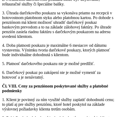
reštauračné služby či špeciálne balíky.
3. Úhrada darčekového poukazu sa vykonáva priamo na recepcii v
hotovostnom platobnom styku alebo platobnou kartou. Po dohode s
penziónom má klient možnosť uhradiť darčekový poukaz
bankovým prevodom a to na základe zálohovej faktúry. Po úhrade
penzión zasiela riadnu faktúru s darčekovým poukazom na adresu
uvedenú klientom.
4. Doba platnosti poukazu je maximálne 6 mesiacov od dátumu
vystavenia. Výnimku tvoria darčekové poukazy, ktorých platnosť
bude individuálne dohodnutá s klientom.
5. Platnosť darčekového poukazu nie je možné predlžiť.
6. Darčekový poukaz po zakúpení nie je možné vymeniť za
hotovosť a je nenávratný.
Čl. VIII. Ceny za penziónom poskytované služby a platobné
podmienky
1. Klient je povinný za ním využité služby zaplatiť dohodnutú cenu;
to platí aj pre služby penziónu, ktoré hotel poskytol na základe
výslovnej požiadavky klienta tretím osobám.