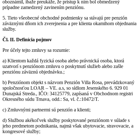
oboznámil, ibaže preukáže, že prístup k nim bol obmedzený
prípadne zamedzený zavinením penziónu.
5. Tieto všeobecné obchodné podmienky sa stávajú pre penzión
záväznými dňom ich zverejnenia a pre klienta okamihom objednania
služby.
Čl. II. Definícia pojmov
Pre účely tejto zmluvy sa rozumie:
a) Klientom každá fyzická osoba alebo právnická osoba, ktorá
uzatvorí s penziónom zmluvu o poskytnutí služieb alebo zašle
penziónu záväznú objednávku.;
b) Penziónom objekt s názvom Penzión Villa Rosa, prevádzkovaný
spoločnosťou LOAR – VE. a.s, so sídlom Jesenského 6. 929 01
Dunajská Streda., IČO: 34125779, zapísaná v Obchodnom registri
Okresného súdu Trnava, odd.: Sa, vl. č.:10472/T.
c) Zmluvnými partnermi sú penzión a klienti;
d) Službou akékoľvek služby poskytované penziónom v súlade s
jeho predmetom podnikania, najmä však ubytovacie, stravovacie, a
kongresové služby;