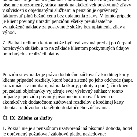
písomne upozornený, stráca nárok na akékoľvek poskytnuté zľavy
v súvislosti s objednanými službami a penzión je oprávnený
fakturovať plnú bežnú cenu bez uplatnenia zľavy. V tomto prípade
je klient povinný uhradiť penziónu všetky preukázateľne
vynaložené náklady za poskytnuté služby bez uplatnenia zliav a
výhod.
7. Platba kreditnou kartou môže byť realizovaná pred aj po čerpaní
hotelových služieb, a to na základe klientom poskytnutých údajov
potrebných k realizácii platby.
Penzión si vyhradzuje právo dodatočne zúčtovať z kreditnej karty
klienta prípadné rozdiely, ktoré budú zistené po jeho odchode (napr.
konzumácia z minibaru, náhrada škody, pokuty a pod.), čím klient
pri zadaní objednávky vyjadruje svoj výslovný súhlas; v tomto
prípade je penzión povinný písomne informovať klienta o
akomkoľvek dodatočnom zúčtovaní rozdielov z kreditnej karty
klienta a o dôvodoch takéhoto dodatočného zúčtovania.
Čl. IX. Záloha za služby
1. Pokiaľ nie je s penziónom uzatvorená iná písomná dohoda, hotel
je oprávnený požadovať zálohovú platbu nasledovne: