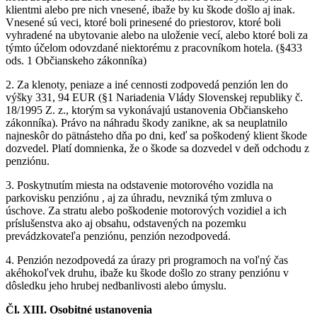
klientmi alebo pre nich vnesené, ibaže by ku škode došlo aj inak.
Vnesené sú veci, ktoré boli prinesené do priestorov, ktoré boli
vyhradené na ubytovanie alebo na uloženie vecí, alebo ktoré boli za
týmto účelom odovzdané niektorému z pracovníkom hotela. (§433
ods. 1 Občianskeho zákonníka)
2. Za klenoty, peniaze a iné cennosti zodpovedá penzión len do
výšky 331, 94 EUR (§1 Nariadenia Vlády Slovenskej republiky č.
18/1995 Z. z., ktorým sa vykonávajú ustanovenia Občianskeho
zákonníka). Právo na náhradu škody zanikne, ak sa neuplatnilo
najneskôr do pätnásteho dňa po dni, keď sa poškodený klient škode
dozvedel. Platí domnienka, že o škode sa dozvedel v deň odchodu z
penziónu.
3. Poskytnutím miesta na odstavenie motorového vozidla na
parkovisku penziónu , aj za úhradu, nevzniká tým zmluva o
úschove. Za stratu alebo poškodenie motorových vozidiel a ich
príslušenstva ako aj obsahu, odstavených na pozemku
prevádzkovateľa penziónu, penzión nezodpovedá.
4. Penzión nezodpovedá za úrazy pri programoch na voľný čas
akéhokoľvek druhu, ibaže ku škode došlo zo strany penziónu v
dôsledku jeho hrubej nedbanlivosti alebo úmyslu.
Čl. XIII. Osobitné ustanovenia