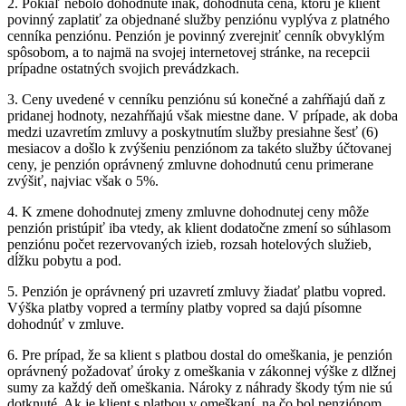
2. Pokiaľ nebolo dohodnuté inak, dohodnutá cena, ktorú je klient
povinný zaplatiť za objednané služby penziónu vyplýva z platného
cenníka penziónu. Penzión je povinný zverejniť cenník obvyklým
spôsobom, a to najmä na svojej internetovej stránke, na recepcii
prípadne ostatných svojich prevádzkach.
3. Ceny uvedené v cenníku penziónu sú konečné a zahŕňajú daň z
pridanej hodnoty, nezahŕňajú však miestne dane. V prípade, ak doba
medzi uzavretím zmluvy a poskytnutím služby presiahne šesť (6)
mesiacov a došlo k zvýšeniu penziónom za takéto služby účtovanej
ceny, je penzión oprávnený zmluvne dohodnutú cenu primerane
zvýšiť, najviac však o 5%.
4. K zmene dohodnutej zmeny zmluvne dohodnutej ceny môže
penzión pristúpiť iba vtedy, ak klient dodatočne zmení so súhlasom
penziónu počet rezervovaných izieb, rozsah hotelových služieb,
dĺžku pobytu a pod.
5. Penzión je oprávnený pri uzavretí zmluvy žiadať platbu vopred.
Výška platby vopred a termíny platby vopred sa dajú písomne
dohodnúť v zmluve.
6. Pre prípad, že sa klient s platbou dostal do omeškania, je penzión
oprávnený požadovať úroky z omeškania v zákonnej výške z dlžnej
sumy za každý deň omeškania. Nároky z náhrady škody tým nie sú
dotknuté. Ak je klient s platbou v omeškaní, na čo bol penziónom