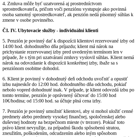
4. Zmluva môže byť uzatvorená aj prostredníctvom
sprostredkovateľa, pričom voči penziónu vystupuje ako povinná
osoba samotný sprostredkovateľ, ak penzión nedá písomný súhlas k
zmene v osobe povinného.
ČI. IV. Ubytovacie služby ˗ individuálni klienti
5. Penzión je povinný dať k dispozícii klientovi rezervované izby od
14:00 hod. dohodnutého dňa príjazdu; klient má nárok na
prichystanie rezervovanej izby pred uvedeným termínom len v
prípade, že s tým pri uzatváraní zmluvy vyslovil súhlas. Klient nemá
nárok na odovzdanie k dispozícii konkrétnej izby, ibaže sa s
penziónom osobitne dohodol.
6. Klient je povinný v dohodnutý deň odchodu uvoľniť a opustiť
izbu najneskôr do 12:00 hod. dohodnutého dňa odchodu, pokiaľ
nebolo vopred dohodnuté inak. V prípade, ţe klient odovzdá izbu po
tomto termíne, penzión je oprávnený účtovať do 15:00 hod
10€/hodina; od 15:00 hod. sa účtuje plná cena izby.
7. Penzión je povinný umožniť klientovi, aby si mohol uložiť cenné
predmety alebo predmety vysokej finančnej, spoločenskej alebo
duševnej hodnoty na bezpečnom mieste (v trezore). Pokiaľ toto
právo klient nevyužije, za prípadnú škodu spôsobenú stratou,
zneužitím, poškodením, odcudzením alebo iným spôsobom