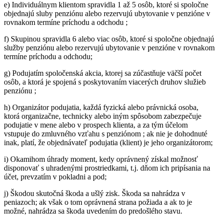
e) Individuálnym klientom spravidla 1 až 5 osôb, ktoré si spoločne
objednajú sluby penziónu alebo rezervujú ubytovanie v penzióne v
rovnakom termíne príchodu a odchodu ;
f) Skupinou spravidla 6 alebo viac osôb, ktoré si spoločne objednajú
služby penziónu alebo rezervujú ubytovanie v penzióne v rovnakom
termíne príchodu a odchodu;
g) Podujatím spoločenská akcia, ktorej sa zúčastňuje väčší počet
osôb, a ktorá je spojená s poskytovaním viacerých druhov služieb
penziónu ;
h) Organizátor podujatia, každá fyzická alebo právnická osoba,
ktorá organizačne, technicky alebo iným spôsobom zabezpečuje
podujatie v mene alebo v prospech klienta, a za tým účelom
vstupuje do zmluvného vzťahu s penziónom ; ak nie je dohodnuté
inak, platí, že objednávateľ podujatia (klient) je jeho organizátorom;
i) Okamihom úhrady moment, kedy oprávnený získal možnosť
disponovať s uhradenými prostriedkami, t.j. dňom ich pripísania na
účet, prevzatím v pokladni a pod;
j) Škodou skutočná škoda a ušlý zisk. Škoda sa nahrádza v
peniazoch; ak však o tom oprávnená strana požiada a ak to je
možné, nahrádza sa škoda uvedením do predošlého stavu.