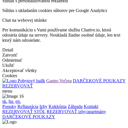
Súhlas s personalizovanou reklamou
Súhlas s ukladaním cookies súborov pre Google Analytics
Chat na webovej stránke
Pre komunikáciu s Vami používame službu Chative.io, ktorá
odosiela údaje na servery. Neukladá žiadne osobné údaje, len text
ktorý nám odosielate.
Detail
Zatvoriť
Odmietnuť
Uložiť
Akceptovať všetky
Cookies
Pobytový balík
Gastro Večera
DARČEKOVÉ POUKAZY
REZERVOVAŤ
menu
sk.
hu.
en.
Ponuky
Reštaurácia
Izby
Kukkónia
Záhrada
Kontakt
REZERVOVAŤ STÔL
REZERVOVAŤ izby/apartmány
DARČEKOVÉ POUKAZY