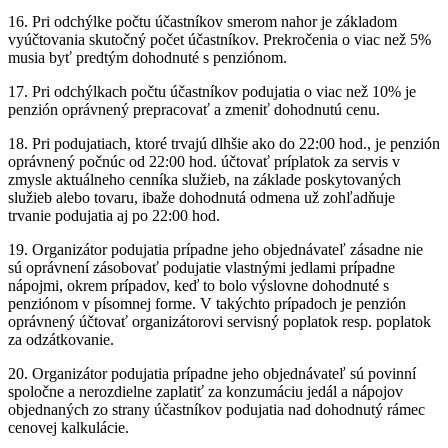
16. Pri odchýlke počtu účastníkov smerom nahor je základom
vyúčtovania skutočný počet účastníkov. Prekročenia o viac než 5%
musia byť predtým dohodnuté s penziónom.
17. Pri odchýlkach počtu účastníkov podujatia o viac než 10% je
penzión oprávnený prepracovať a zmeniť dohodnutú cenu.
18. Pri podujatiach, ktoré trvajú dlhšie ako do 22:00 hod., je penzión
oprávnený počnúc od 22:00 hod. účtovať príplatok za servis v
zmysle aktuálneho cenníka služieb, na základe poskytovaných
služieb alebo tovaru, ibaže dohodnutá odmena už zohľadňuje
trvanie podujatia aj po 22:00 hod.
19. Organizátor podujatia prípadne jeho objednávateľ zásadne nie
sú oprávnení zásobovať podujatie vlastnými jedlami prípadne
nápojmi, okrem prípadov, keď to bolo výslovne dohodnuté s
penziónom v písomnej forme. V takýchto prípadoch je penzión
oprávnený účtovať organizátorovi servisný poplatok resp. poplatok
za odzátkovanie.
20. Organizátor podujatia prípadne jeho objednávateľ sú povinní
spoločne a nerozdielne zaplatiť za konzumáciu jedál a nápojov
objednaných zo strany účastníkov podujatia nad dohodnutý rámec
cenovej kalkulácie.