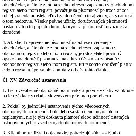
objednávke, a táto je zhodná s jeho adresou zapísanou v obchodnom
registri alebo inom registri, považuje sa písomnosť po troch dňoch
od jej vrátenia odosielateľovi za doručenú a to aj vtedy, ak sa adresát
o tom nedozvie. Všetky právne účinky doručovaných písomností
nastanú v tomto prípade dňom, ktorým sa písomnosť považuje za
doručenú.
4. Ak klient neprevezme písomnosť na adrese uvedenej v
objednávke, a táto nie je zhodná s jeho adresou zapísanou v
obchodnom registri alebo inom registri, je odosielateľ povinný
opakovane doručiť písomnosť na adresu účastníka zapísanú v
obchodnom registri alebo inom registri. Pri takomto doručení platí v
celom rozsahu úprava obsiahnutá v ods. 3. tohto článku.
Čl. XV. Záverečné ustanovenia
1. Tieto všeobecné obchodné podmienky a právne vzťahy vzniknuté
na ich základe sa riadia slovenským právnym poriadkom.
2. Pokiaľ by jednotlivé ustanovenia týchto všeobecných
obchodných podmienok boli alebo sa stali neúčinnými alebo
neplatnými, nie je tým dotknutá platnosť alebo účinnosť ostatných
ustanovení týchto všeobecných obchodných podmienok.
3. Klienti pri realizácii objednávky potvrdzujú súhlas s týmito