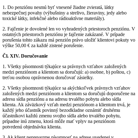
1. Do penziónu nesmú byť vnesené žiadne zvieratá, látky
nebezpečnej povahy (výbušniny a strelivo, žieraviny, jedy alebo
toxické látky, infekčné alebo rádioaktívne materiály).
2. Fajčenie je dovolené len vo vyhradených priestoroch penziónu. V
ostatných priestoroch penziónu je fajčenie zakázané. V prípade
porušenia tohto zákazu má penzión právo uložiť klientovi pokuty vo
výške 50,00 € za každé zistené porušenie.
Čl. XIV. Doručovanie
1. Všetky písomnosti týkajúce sa právnych vzťahov založených
medzi penziónom a klientom sa doručujú: a) osobne, b) poštou, c)
treťou osobou oprávnenou doručovať zásielky.
2. Všetky písomnosti týkajúce sa akýchkoľvek právnych vzťahov
založených medzi penziónom a klientom sa doručujú doporučene na
adresu sídla penziónu a na adresu trvalého pobytu alebo sídla
klienta. Ak záväzkový vzťah medzi penziónom a klientom trvá, je
každý jeho účastník povinný bezodkladne oznámiť druhému
účastníkovi každú zmenu svojho sídla alebo trvalého pobytu,
prípadne inú zmenu, ktorá môže mať vplyv na penziónom
potvrdenú objednávku klienta.
3. Ak klient neprevezme písomnosť na adrese uvedenej v