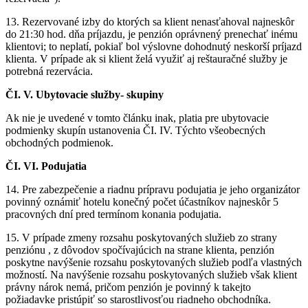
13. Rezervované izby do ktorých sa klient nenasťahoval najneskôr
do 21:30 hod. dňa príjazdu, je penzión oprávnený prenechať inému
klientovi; to neplatí, pokiaľ bol výslovne dohodnutý neskorší príjazd
klienta. V prípade ak si klient želá využiť aj reštauračné služby je
potrebná rezervácia.
ČI. V. Ubytovacie služby- skupiny
Ak nie je uvedené v tomto článku inak, platia pre ubytovacie
podmienky skupín ustanovenia ČI. IV. Týchto všeobecných
obchodných podmienok.
ČI. VI. Podujatia
14. Pre zabezpečenie a riadnu prípravu podujatia je jeho organizátor
povinný oznámiť hotelu konečný počet účastníkov najneskôr 5
pracovných dní pred termínom konania podujatia.
15. V prípade zmeny rozsahu poskytovaných služieb zo strany
penziónu , z dôvodov spočívajúcich na strane klienta, penzión
poskytne navýšenie rozsahu poskytovaných služieb podľa vlastných
možností. Na navýšenie rozsahu poskytovaných služieb však klient
právny nárok nemá, pričom penzión je povinný k takejto
požiadavke pristúpiť so starostlivosťou riadneho obchodníka.